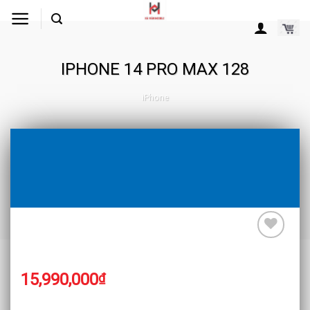
Skip
to
content
IPHONE 14 PRO MAX 128
iPhone
15,990,000
₫