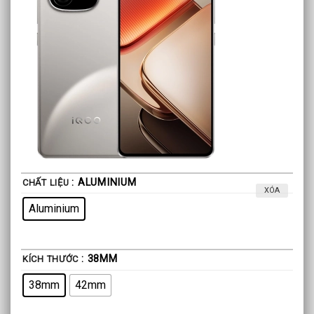
5,790,000₫
: ALUMINIUM
CHẤT LIỆU
XÓA
Aluminium
: 38MM
KÍCH THƯỚC
38mm
42mm