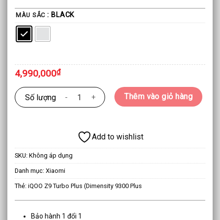
: BLACK
MÀU SẮC
4,990,000
₫
iQOO Z9 Turbo Plus (Dimensity 9300 Plus số lượng
Thêm vào giỏ hàng
Add to wishlist
SKU:
Không áp dụng
Danh mục:
Xiaomi
Thẻ:
iQOO Z9 Turbo Plus (Dimensity 9300 Plus
Bảo hành 1 đổi 1