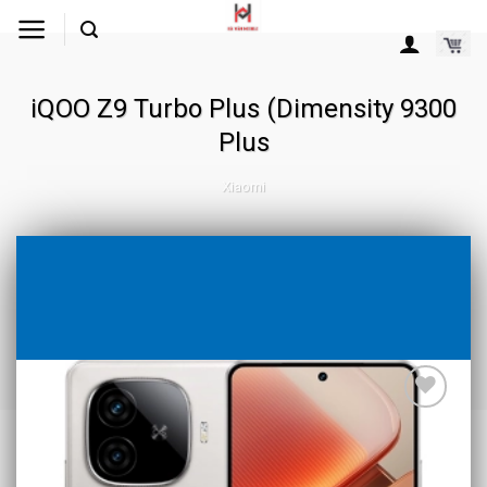
Skip
to
content
iQOO Z9 Turbo Plus (Dimensity 9300
Plus
Xiaomi
Add to wishlist