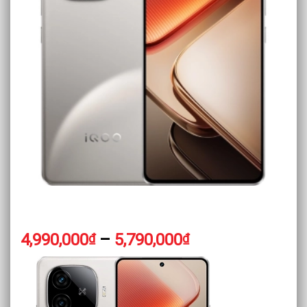
Khoảng
4,990,000
–
5,790,000
₫
₫
giá:
từ
4,990,000₫
đến