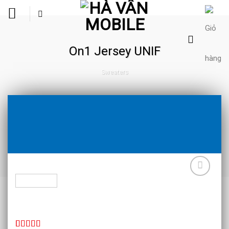
Skip
to
content
On1 Jersey UNIF
Sweaters