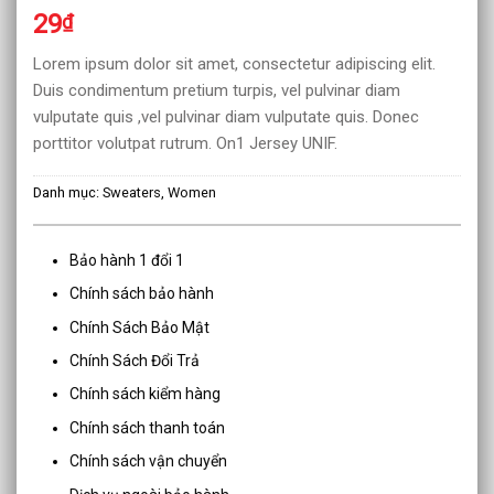
5.00
1
trên 5
29
₫
dựa trên
đánh giá
Lorem ipsum dolor sit amet, consectetur adipiscing elit.
Duis condimentum pretium turpis, vel pulvinar diam
vulputate quis ,vel pulvinar diam vulputate quis. Donec
porttitor volutpat rutrum. On1 Jersey UNIF.
Danh mục:
Sweaters
,
Women
Bảo hành 1 đổi 1
Chính sách bảo hành
Chính Sách Bảo Mật
Chính Sách Đổi Trả
Chính sách kiểm hàng
Chính sách thanh toán
Chính sách vận chuyển